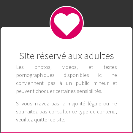
ABC8
Publicité
Site réservé aux adultes
Les photos, vidéos, et textes
pornographiques disponibles ici ne
conviennent pas à un public mineur et
peuvent choquer certaines sensibilités.
Si vous n'avez pas la majorité légale ou ne
souhaitez pas consulter ce type de contenu,
veuillez
quitter ce site
.